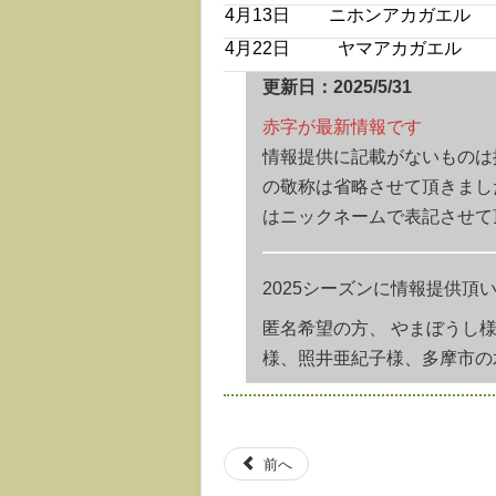
4月13日
ニホンアカガエル
4月22日
ヤマアカガエル
更新日：2025/5/31
赤字が最新情報です
情報提供に記載がないものは
の敬称は省略させて頂きまし
はニックネームで表記させて
2025シーズンに情報提供
匿名希望の方、 やまぼうし
様、照井亜紀子様、多摩市の
前へ