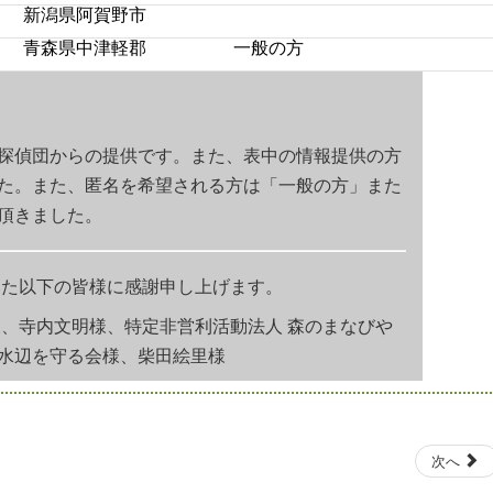
新潟県阿賀野市
青森県中津軽郡
一般の方
探偵団からの提供です。また、表中の情報提供の方
た。また、匿名を希望される方は「一般の方」また
頂きました。
頂いた以下の皆様に感謝申し上げます。
様、寺内文明様、特定非営利活動
法人 森のまなびや
水辺を守る会様、柴田絵里様
次へ