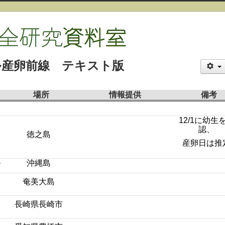
エル産卵前線 テキスト版
場所
情報提供
備考
12/1に幼生
認、
徳之島
産卵日は推
ル
沖縄島
奄美大島
長崎県長崎市