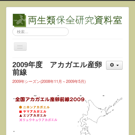
検
索...
ナ
ビ
ゲ
2009年度 アカガエル産卵
ー
シ
前線
ョ
ン
2009年シーズン(2008年11月～2009年5月)
を
切
り
替
え