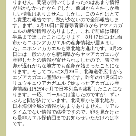
りません。間隔が開いてしまったのはあまり情報
が届かなかったからでした。前回から４件しか新
しい情報はありません。しかし、この４件はとて
も貴重な報告です。数が少ないので全部報告しま
す。まず、3月10日に青森県青森市からヤマアカガ
エルの産卵情報がありました。これで前線は津軽
半島まで達したことになります。3月17日には仙台
市からニホンアカガエルの産卵情報が届きまし
た。ニホンアカガエルも東北地方進出です。3月22
日には一般の方から新潟県からヤマアカガエルが
産卵したとの情報が寄せられましたので、雪で産
卵が遅れがちな地方でも産卵が始まったことにな
ります。そしてついに3月29日、北海道帯広市から
エゾアカガエル産卵の一報です。昨年の11月5日の
リュウキュウアカガエルで始まったアカガエル産
卵前線はほぼ4ヶ月で日本列島を縦断したことにな
ります。一応、ゴールには達したのですが、ずい
ぶんと間が抜けています。北関東から東北地方、
日本海側全域の情報があまりありません。リアル
タイムでない情報で結構ですので、卵を見かけた
ら是非カエル探偵団までお知らせいただければ幸
です。