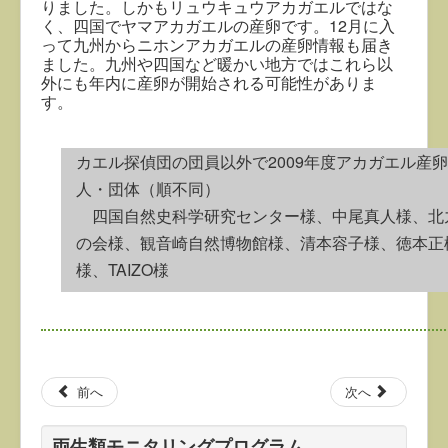
りました。しかもリュウキュウアカガエルではな
く、四国でヤマアカガエルの産卵です。12月に入
って九州からニホンアカガエルの産卵情報も届き
ました。九州や四国など暖かい地方ではこれら以
外にも年内に産卵が開始される可能性がありま
す。
カエル探偵団の団員以外で2009年度アカガエル産
人・団体（順不同）
四国自然史科学研究センター様、中尾真人様、北
の会様、観音崎自然博物館様、清本容子様、徳本正
様、TAIZO様
前へ
次へ
両生類モニタリングプログラム