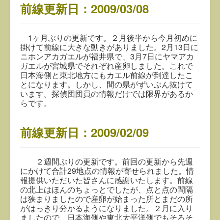
前線更新日：2009/03/08
1ヶ月ぶりの更新です。２月後半から今月初めに
掛けて前線に大きな動きがありました。2月13日に
ニホンアカガエルが福井県で、3月7日にヤマアカ
ガエルが宮城県でそれぞれ産卵しました。これで
日本海側と東北地方にもカエル前線が到達したこ
とになります。しかし、間の県がずいぶん抜けて
います。探偵団団員の情報だけでは限界があるか
らです。
前線更新日：2009/02/09
２週間ぶりの更新です。前回の更新から先週
にかけて合計29地点の情報が寄せられました。情
報提供いただいた皆さんに感謝いたします。前線
の北上はほんのちょっとでしたが、点と点の間隔
は狭まりましたので産卵が始まった所とまだの所
がはっきり分かるようになりました。２月に入り
ましたので、日本海側や東北太平洋側でもそろそ