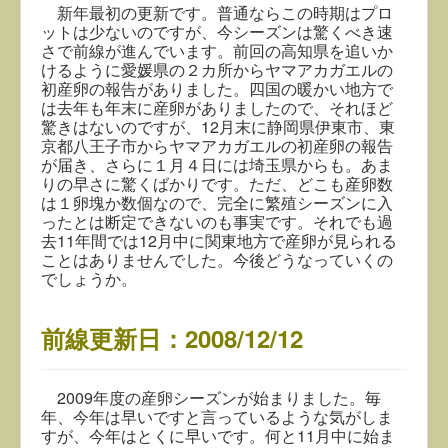
新年最初の更新です。普通ならこの時期はプロ
ットは少ないのですが、今シーズンは驚くべき速
さで前線が進んでいます。前回の高知県を追いか
けるように愛媛県の２カ所からヤマアカガエルの
初産卵の報告がありました。四国の暖かい地方で
は去年も年末に産卵がありましたので、それほど
驚きはないのですが、12月末に静岡県伊東市、東
京都八王子市からヤマアカガエルの初産卵の報告
が届き、さらに１月４日には埼玉県からも。あま
りの早さに驚くばかりです。ただ、どこも産卵数
は１卵塊か数個なので、完全に繁殖シーズンに入
ったとは断定できないのも事実です。それでも過
去11年間では12月中に関東地方で産卵が見られる
ことはありませんでした。今後どうなっていくの
でしょうか。
前線更新日：2008/12/12
2009年度の産卵シーズンが始まりました。毎
年、今年は早いですと言っているような気がしま
すが、今年はとくに早いです。何と11月中に始ま