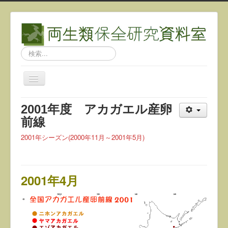
検
索...
ナ
ビ
ゲ
2001年度 アカガエル産卵
ー
シ
前線
ョ
ン
2001年シーズン(2000年11月～2001年5月)
を
切
り
替
2001年4月
え