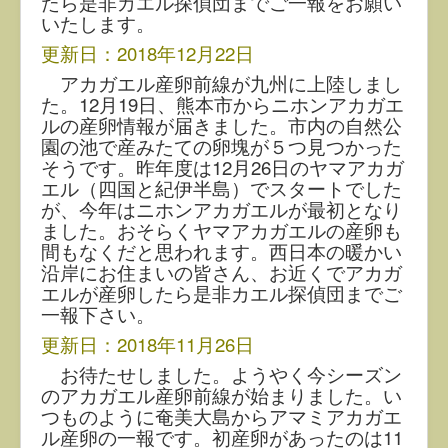
たら是非カエル探偵団までご一報をお願い
いたします。
更新日：2018年12月22日
アカガエル産卵前線が九州に上陸しまし
た。12月19日、熊本市からニホンアカガエ
ルの産卵情報が届きました。市内の自然公
園の池で産みたての卵塊が５つ見つかった
そうです。昨年度は12月26日のヤマアカガ
エル（四国と紀伊半島）でスタートでした
が、今年はニホンアカガエルが最初となり
ました。おそらくヤマアカガエルの産卵も
間もなくだと思われます。西日本の暖かい
沿岸にお住まいの皆さん、お近くでアカガ
エルが産卵したら是非カエル探偵団までご
一報下さい。
更新日：2018年11月26日
お待たせしました。ようやく今シーズン
のアカガエル産卵前線が始まりました。い
つものように奄美大島からアマミアカガエ
ル産卵の一報です。初産卵があったのは11