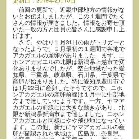
更新日：2019年2月10日
前回の更新で、近畿中部地方の情報がな
いとお伝えしましたが、この１週間でたく
さんの情報が届きました。情報をお寄せ頂
いた一般の方と団員の皆さんに感謝申し上
げます。
さて、やはり１月31日の雨がトリガーと
なったようで、２月最初の１週間で各地で
アカガエルの産卵がありました。まず、ニ
ホンアカガエルの北限は新潟県上越市で変
化ありませんでしたが、空白地域だった愛
知県、三重県、岐阜県、石川県、千葉県で
産卵が始まりました。特に愛知県豊田市で
は1月22日に産卵したそうですので、ニホ
ンアカガエルの産卵前線は１月中に中部地
方まで達していたようです。一方、ヤマア
カガエルの前線には大きな動きがあり、北
限が新潟県新潟市まで達しました。ニホン
アカガエルと同様にやや飛び地になってい
ます。この他、新たにヤマアカガエルの産
卵が確認された地域は、広島県、奈良県、