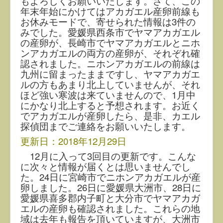
もよろしくお願いいたします。さて、この
年末年始にかけてはアカガエル産卵前線も
お休みモードで、寄せられた情報は3件の
みでした。愛媛県西条市でヤマアカガエル
の産卵が、長崎市でヤマアカガエルとニホ
ンアカガエルの両方の産卵が、それぞれ確
認されました。ニホンアカガエルの前線は
九州に留まったままですし、ヤマアカガエ
ルの方もあまり北上していませんが、それ
ほど強い寒波は来ていませんので、1月中
にかなり北上すると予想されます。お近く
でアカガエルが産卵したら、是非、カエル
探偵団までご連絡をお願いいたします。
更新日：2018年12月29日
12月に入って3回目の更新です。こんな
に次々と情報が届くとは思いませんでし
た。24日に宮崎市でニホンアカガエルが産
卵しました。26日に愛媛県大洲市、28日に
愛媛県喜多郡内子町と大分市でヤマアカガ
エルの産卵も確認されました。これらの地
域は去年も報告を頂いていますが、大洲市