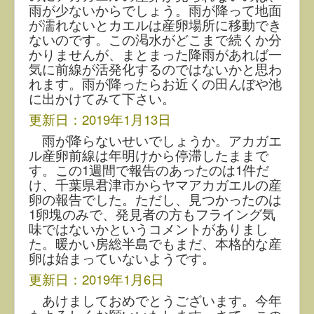
雨が少ないからでしょう。雨が降って地面
が濡れないとカエルは産卵場所に移動でき
ないのです。この渇水がどこまで続くか分
かりませんが、まとまった降雨があれば一
気に前線が活発化するのではないかと思わ
れます。雨が降ったらお近くの田んぼや池
に出かけてみて下さい。
更新日：2019年1月13日
雨が降らないせいでしょうか。アカガエ
ル産卵前線は年明けから停滞したままで
す。この1週間で報告のあったのは1件だ
け、千葉県君津市からヤマアカガエルの産
卵の報告でした。ただし、見つかったのは
1卵塊のみで、発見者の方もフライング気
味ではないかというコメントがありまし
た。暖かい房総半島でもまだ、本格的な産
卵は始まっていないようです。
更新日：2019年1月6日
あけましておめでとうございます。今年