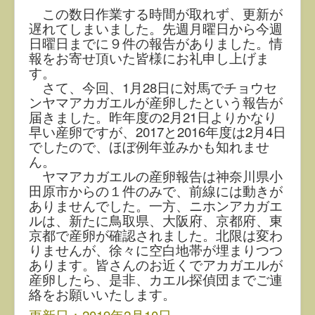
この数日作業する時間が取れず、更新が
遅れてしまいました。先週月曜日から今週
日曜日までに９件の報告がありました。情
報をお寄せ頂いた皆様にお礼申し上げま
す。
さて、今回、1月28日に対馬でチョウセ
ンヤマアカガエルが産卵したという報告が
届きました。昨年度の2月21日よりかなり
早い産卵ですが、2017と2016年度は2月4日
でしたので、ほぼ例年並みかも知れませ
ん。
ヤマアカガエルの産卵報告は神奈川県小
田原市からの１件のみで、前線には動きが
ありませんでした。一方、ニホンアカガエ
ルは、新たに鳥取県、大阪府、京都府、東
京都で産卵が確認されました。北限は変わ
りませんが、徐々に空白地帯が埋まりつつ
あります。皆さんのお近くでアカガエルが
産卵したら、是非、カエル探偵団までご連
絡をお願いいたします。