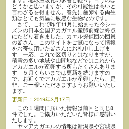
どうかと思いますが、その可能性は高いと
言わざるを得ません。春先に産卵する両生
類はとても気温に敏感な生物なのです。
さて、これで昨年11月に始まった今シー
ズンの日本全国アカガエル産卵前線は終点
にたどり着きました。カエル探偵団の団員
の皆さん、このサイトをご覧になって情報
をお寄せ頂いた皆さんにお礼申し上げま
す。一応、これで区切りとはなりますが、
積雪の多い地域や山間地などではこれから
アカガエルが産卵する所もたくさんありま
す。５月くらいまでは更新を続けますの
で、お近くでアカガエルが産卵したら、是
非、ご一報いただきますようお願いいたし
ます。
更新日：2019年3月17日
この１週間に届いた情報は前回と同じ8
件でした。ご協力いただいた皆様に感謝い
たします。
ヤマアカガエルの情報は新潟県や宮城県