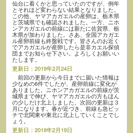
仙台に着くかと思っていたのですが、例年
とそれほど変わらない結果となりました。
この他、ヤマアカガエルの産卵は、栃木県
と茨城県でも確認されました。一方、ニホ
ンアカガエルの前線には新たに佐賀県、栃
木県が加わりました。さあ、全国アカガエ
ル産卵前線も終盤戦です。皆さんのお近く
でアカガエルが産卵したら是非カエル探偵
団までお知らせ下さい。よろしくお願いい
たします。
更新日：2019年2月24日
前回の更新から今日までに届いた情報は
少なめの6件でしたが、産卵前線に変化が
ありました。ニホンアカガエルの前線が茨
城県まで伸び、ヤマアカガエルの方もほん
の少しだけ北上しました。次回の更新は３
月になります。春が近づき、前線も急ピッ
チで北関東や東北に北上していくことでし
ょう。
更新日：2019年2月19日