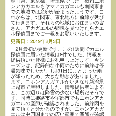
静岡県、東京都、埼玉県でした。概ねニホ
ンアカガエルもヤマアカガエルも南関東ま
での地域では産卵が始まったようです。こ
れからは、北関東、東北地方に前線が延び
て行きます。それらの地域にお住まいの皆
さん、アカガエルの卵塊を見つけたらカエ
ル探偵団までご一報をお願いいたします。
更新日：2019年2月3日
2月最初の更新です。この1週間でカエル
探偵団に届いた情報は8件でした。情報を
提供頂いた皆様にお礼申し上げます。今シ
ーズンは、記録的な小雨のために前線は停
滞気味でしたが、1月31日にまとまった雨
が降ったため、大きな動きがありました。
まず、ニホンアカガエルがいきなり新潟県
上越市で産卵しました。情報提供者による
と、この辺りは降雪の少ない場所だそうで
す。同時に姫路市や宇部市でもニホンアカ
ガエルの産卵が確認されました。前線図を
見て頂くと分かるのですが、ニホンアカガ
エルは中四国までの広い範囲で産卵が確認