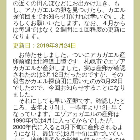
の近くの田んぼなどにお出かけ頂き、も
し、アカガエルの卵を見つけたら、カエル
探偵団までお知らせ頂ければ幸いです。よ
ろしくお願いいたします。なお、４月から
は毎週ではなく２週間に１回程度の更新に
なります。
更新日：2019年3月24日
お待たせしました。ついにアカガエル産
卵前線は北海道上陸です。札幌市でエゾア
カガエルが産卵しました。実は産卵が確認
されたのは3月12日だったのですが、その
報告が
カエル探偵団に届いたのが3月22日
でしたので、今回お知らせすることになり
ました。
それにしても早い産卵です。確認したと
ころ、去年より5日、一昨年より12日早く
なっています。エゾアカガエルの産卵は
1990年代は4月に入ってからでしたが、
2000年代に入ると3月下旬に産卵されるよ
うになり、最近では3月中旬に近づいてい
ます。地球温暖化の影響と軽々に言うのは