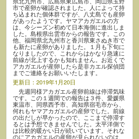
県北九州市、広島県東広島市、岡山県玉野
市で産卵が確認されました。人によって持
ち込まれた個体群ですが、八丈島でも産卵
があったようです。ヤマアカガエルの方
は、今シーズン初めて日本海側に進出しま
した。島根県出雲市からの報告です。この
他、福岡県北九州市と香川県東さぬき市で
も新たに産卵がありました。１月も下旬に
なりましたので、これからはかなり急速に
前線が北上するかも知れません。お近くで
アカガエルが産卵したら是非カエル探偵団
までご連絡をお願いいたします。
更新日：2019年1月20日
先週同様アカガエル産卵前線は停滞気味
です。この１週間での報告は３件、愛媛県
東温市、同県西予市、高知県宿毛市から、
何れもヤマアカガエルの産卵でした。前線
の出だしが早かったので、ここまで停滞す
るとは予想できませんでした。太平洋側で
は比較的暖かい日が続いています。それな
のにアカガエルの産卵が見られないのは、