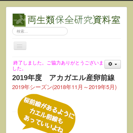
検
索...
ナ
ビ
ゲ
終了しました。ご協力ありがとうございま
ー
した。
シ
ョ
2019年度 アカガエル産卵前線
ン
を
2019年シーズン(2018年11月～2019年5月)
切
り
替
え