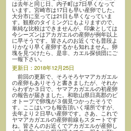
は去年と同じ日、内子町は7日早くなって
います。
宮崎市は17日も早い産卵でした。
大分市に至っては21日も早くなっていま
す。観察のタイミングにもよりますので、
単純な比較はできませんが、印象としては
今シーズンはアカガエルの産卵が例年以上
に早そうです。皆さんのお近くでも普段よ
りかなり早く産卵するかも知れません。卵
塊を見つけたら、是非、カエル探偵団にご
一報下さい。
更新日：2018年12月25日
前回の更新で、そろそろヤマアカガエル
の産卵もありそうと書きましたが、それか
らわずか３日で、ヤマアカガエルの初産卵
の報告が届きました。和歌山県日高郡のビ
オトープで卵塊が３個見つかったそうで
す。ここはいつも報告頂いく場所ですが、
去年より２日早い産卵です。さあ、これで
ヤマアカガエルの産卵前線もスタートです
ね。皆さんのお近くでアカガエルが産卵し