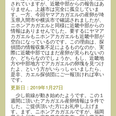
されていますが、近畿中部からの報告はあ
りません。上越市は完全に孤立していま
す。一方、今回ヤマアカガエルの産卵が埼
玉県入間市や横浜市で確認されましたが、
ニホンアカガエルと同様に近畿中部からの
情報はありませんでした。要するにヤマア
カガエルもニホンアカガエルも近畿中部が
空白になっているのです。この理由は、探
偵団の情報収集不足によるものなのか、実
際に近畿中部ではまだ産卵が見られないの
か、どちらなのでしょうか。もし、近畿地
方や中部地方でアカガエルの卵塊を見つけ
たよ、という方がいらっしゃいましたら、
是非、カエル探偵団にご一報頂ければ幸い
です。
更新日：2019年1月27日
少し前線が動き始めたようです。この１
週間に頂いたアカガエル産卵情報は９件で
した。ご提供頂いた方にお礼申し上げま
す。まず、ニホンアカガエルですが、福岡