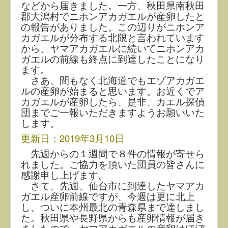
などから届きました。一方、秋田県南秋田
郡大潟村でニホンアカガエルが産卵したと
の報告がありました。この辺りがニホンア
カガエルが分布する北限と言われています
から、ヤマアカガエルに続いてニホンアカ
ガエルの前線も終点に到達したことになり
ます。
さあ、間もなく北海道でもエゾアカガエ
ルの産卵が始まると思います。お近くでア
カガエルが産卵したら、是非、カエル探偵
団までご一報いただきますようお願いいた
します。
更新日：2019年3月10日
先週からの１週間で８件の情報が寄せら
れました。ご協力を頂いた団員の皆さんに
感謝申し上げます。
さて、先週、仙台市に到達したヤマアカ
ガエル産卵前線ですが、今週は更に北上
し、ついに本州最北の青森県まで達しまし
た。秋田県や長野県からも産卵情報が届き