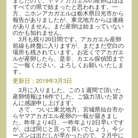
ましたので、ヤマアカガエルの産卵はほぼ
すべての県で始まったと思われます。一
方、ニホンアカガエルは栃木県日光市から
報告がありましたが、東北地方からは連絡
がありません。まだ産卵は始まっていない
のかも知れません。
3月も残り20日間です。アカガエル産卵
前線も終盤に入りますが、まだまだ空白の
場所も残されています。お近くでアカガエ
ルが産卵したら、是非、カエル探偵団まで
ご一報ください。よろしくお願いいたしま
す。
更新日：2019年3月3日
3月に入りました。この１週間で頂いた
産卵情報は16件でした。ご協力頂いた皆さ
んに感謝申し上げます。
さて、ついに東北地方、宮城県仙台市か
らヤマアカガエル産卵の一報が届きまし
た。昨年より4日、一昨年より2日早いです
が、ほぼ同じと言って良いでしょう。今シ
ーズンは出だしが早かったので、２月中に