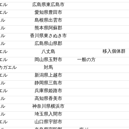
エル
広島県東広島市
エル
愛知県豊田市
エル
島根県出雲市
エル
熊本県阿蘇郡
エル
香川県東さぬき市
エル
広島県山県郡
移入個体群
エル
八丈島
エル
岡山県玉野市
一般の方
カガエル
対馬
エル
新潟県上越市
エル
静岡県三島市
エル
兵庫県姫路市
エル
高知県香美市
エル
神奈川県横浜市
エル
埼玉県入間市
エル
山口県宇部市