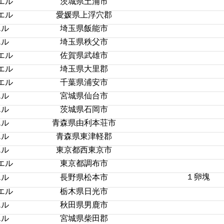
エル
茨城県土浦市
エル
愛媛県上浮穴郡
エル
埼玉県飯能市
エル
埼玉県秩父市
エル
佐賀県武雄市
エル
埼玉県大里郡
エル
千葉県浦安市
エル
宮城県仙台市
エル
茨城県石岡市
エル
青森県由利本荘市
エル
青森県東津軽郡
エル
東京都西東京市
エル
東京都調布市
１卵塊
エル
長野県松本市
エル
栃木県日光市
エル
秋田県男鹿市
エル
宮城県柴田郡