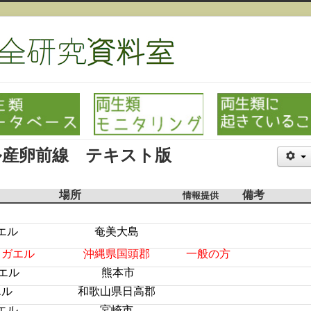
エル産卵前線 テキスト版
場所
備考
情報提供
エル
奄美大島
カガエル
沖縄県国頭郡
一般の方
エル
熊本市
エル
和歌山県日高郡
エル
宮崎市