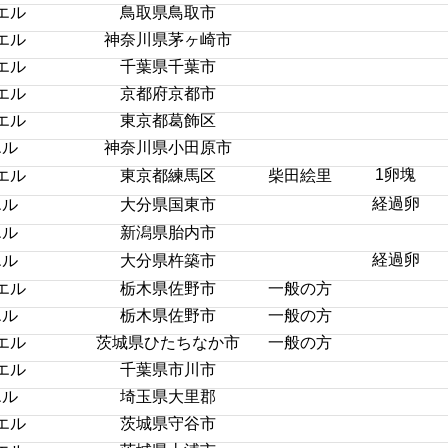
エル
鳥取県鳥取市
エル
神奈川県茅ヶ崎市
エル
千葉県千葉市
エル
京都府京都市
エル
東京都葛飾区
エル
神奈川県小田原市
1卵塊
エル
東京都練馬区
柴田絵里
経過卵
エル
大分県国東市
エル
新潟県胎内市
経過卵
エル
大分県杵築市
エル
栃木県佐野市
一般の方
エル
栃木県佐野市
一般の方
エル
茨城県ひたちなか市
一般の方
エル
千葉県市川市
エル
埼玉県大里郡
エル
茨城県守谷市