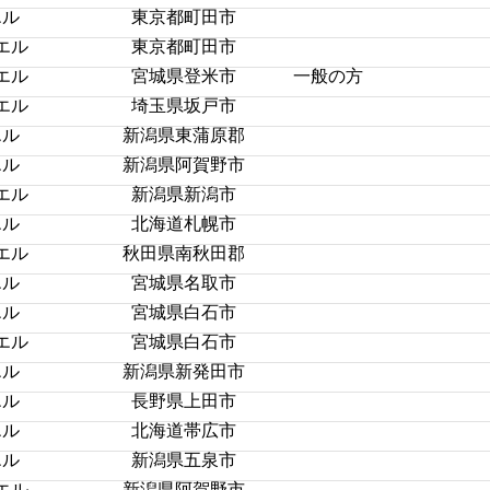
エル
東京都町田市
エル
東京都町田市
エル
宮城県登米市
一般の方
エル
埼玉県坂戸市
エル
新潟県東蒲原郡
エル
新潟県阿賀野市
エル
新潟県新潟市
エル
北海道札幌市
エル
秋田県南秋田郡
エル
宮城県名取市
エル
宮城県白石市
エル
宮城県白石市
エル
新潟県新発田市
エル
長野県上田市
エル
北海道帯広市
エル
新潟県五泉市
エル
新潟県阿賀野市