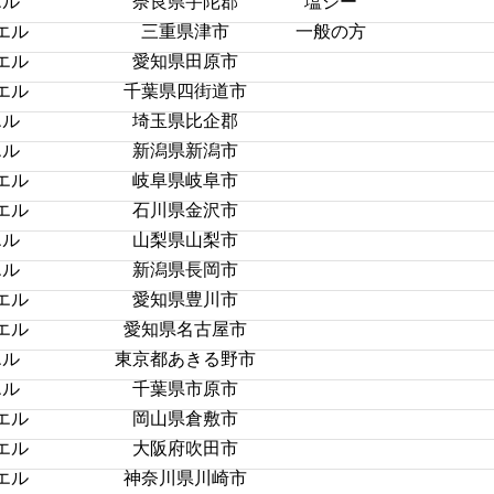
エル
奈良県宇陀郡
塩ジー
エル
三重県津市
一般の方
エル
愛知県田原市
エル
千葉県四街道市
エル
埼玉県比企郡
エル
新潟県新潟市
エル
岐阜県岐阜市
エル
石川県金沢市
エル
山梨県山梨市
エル
新潟県長岡市
エル
愛知県豊川市
エル
愛知県名古屋市
エル
東京都あきる野市
エル
千葉県市原市
エル
岡山県倉敷市
エル
大阪府吹田市
エル
神奈川県川崎市