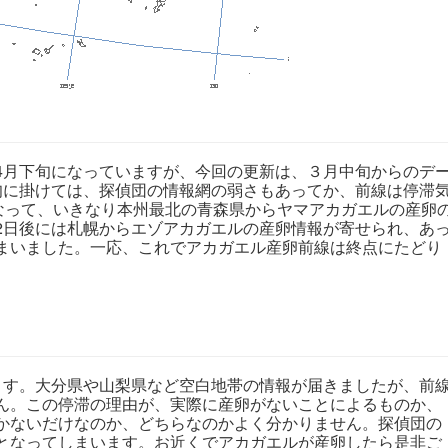
月下旬になっていますが、今回の更新は、３月中旬からのデ
旬に掛けては、探偵団の情報網の弱さもあってか、前線は停滞
になって、いきなり本州最北の青森県からヤマアカガエルの産卵
2日後には札幌からエゾアカガエルの産卵情報が寄せられ、あ
まいました。一応、これでアカガエル産卵前線は終点にたどり
す。大分県や山梨県など空白地帯の情報が届きましたが、前
ん。この停滞の理由が、実際に産卵がないことによるものか、
かないだけなのか、どちらなのかよく分かりません。探偵団の
となってしまいます。お近くでアカガエルが産卵したら是非ご