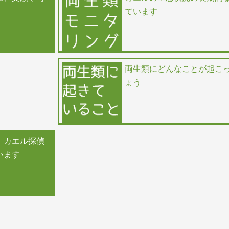
ています
両生類にどんなことが起こ
ょう
、カエル探偵
います