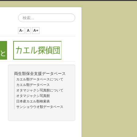
検
索...
A-
A
A+
両生類保全支援データベース
カエル類データベースについて
カエル類データベース
オタマジャクシ写真館について
オタマジャクシ写真館
日本産カエル類検索表
サンショウウオ類データベース