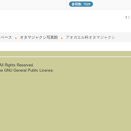
参照数: 7529
1 /
タベース
オタマジャクシ写真館
アオガエル科オタマジャクシ
Rights Reserved.
the
GNU General Public License.