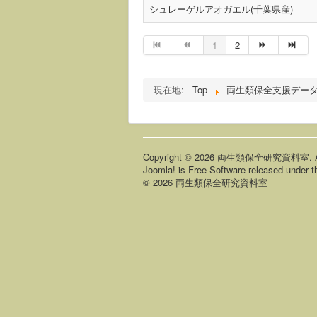
シュレーゲルアオガエル(千葉県産)
1
2
現在地:
Top
両生類保全支援デー
Copyright © 2026 両生類保全研究資料室. All 
Joomla!
is Free Software released under 
© 2026 両生類保全研究資料室