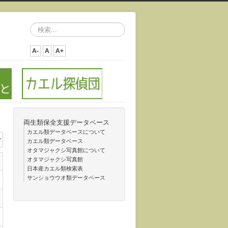
検
索...
A-
A
A+
両生類保全支援データベース
カエル類データベースについて
カエル類データベース
オタマジャクシ写真館について
オタマジャクシ写真館
日本産カエル類検索表
サンショウウオ類データベース