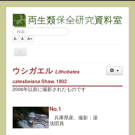
検
索...
A-
A
A+
ナ
ビ
ゲ
ウシガエル
ー
Lithobates
シ
ョ
catesbeiana
Shaw, 1802
ン
2006年以前に撮影されたものです
を
切
り
替
No.1
え
兵庫県産、撮影：湯
浅団員