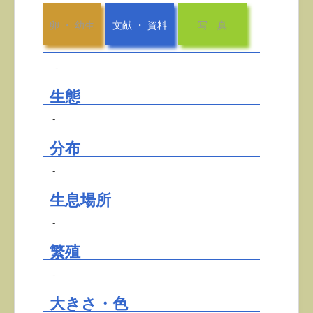
卵 ・ 幼生
文献 ・ 資料
写 真
-
生態
-
分布
-
生息場所
-
繁殖
-
大きさ・色