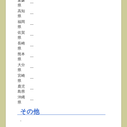
---
県
高知
---
県
福岡
---
県
佐賀
---
県
長崎
---
県
熊本
---
県
大分
---
県
宮崎
---
県
鹿児
---
島県
沖縄
---
県
その他
-