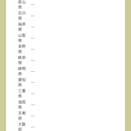
富山
---
県
石川
---
県
福井
---
県
山梨
---
県
長野
---
県
岐阜
---
県
静岡
---
県
愛知
---
県
三重
---
県
滋賀
---
県
京都
---
府
大阪
---
府