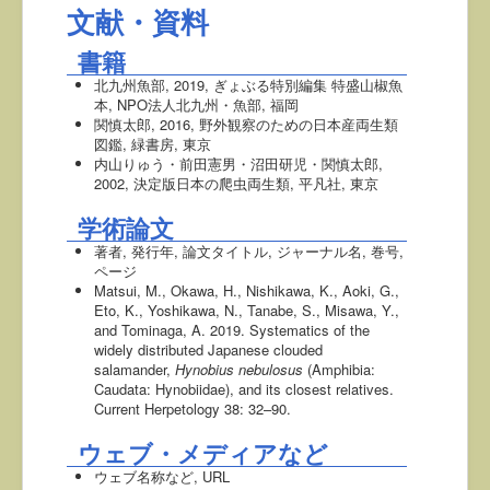
文献・資料
書籍
北九州魚部, 2019, ぎょぶる特別編集 特盛山椒魚
本, NPO法人北九州・魚部, 福岡
関慎太郎, 2016, 野外観察のための日本産両生類
図鑑, 緑書房, 東京
内山りゅう・前田憲男・沼田研児・関慎太郎,
2002, 決定版日本の爬虫両生類, 平凡社, 東京
学術論文
著者, 発行年, 論文タイトル, ジャーナル名, 巻号,
ページ
Matsui, M., Okawa, H., Nishikawa, K., Aoki, G.,
Eto, K., Yoshikawa, N., Tanabe, S., Misawa, Y.,
and Tominaga, A. 2019. Systematics of the
widely distributed Japanese clouded
salamander,
Hynobius nebulosus
(Amphibia:
Caudata: Hynobiidae), and its closest relatives.
Current Herpetology 38: 32–90.
ウェブ・メディアなど
ウェブ名称など, URL