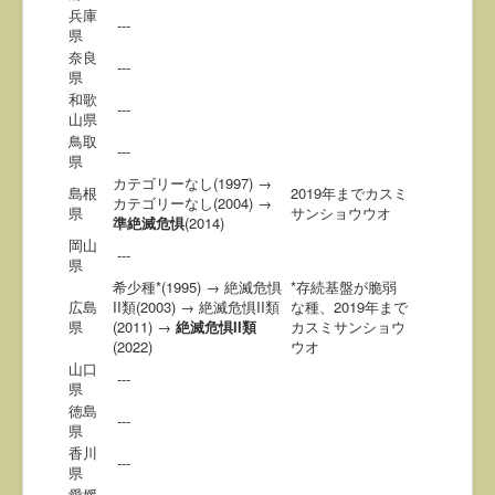
兵庫
---
県
奈良
---
県
和歌
---
山県
鳥取
---
県
カテゴリーなし(1997) →
島根
2019年までカスミ
カテゴリーなし(2004) →
県
サンショウウオ
準絶滅危惧
(2014)
岡山
---
県
希少種*(1995) → 絶滅危惧
*存続基盤が脆弱
広島
II類(2003) → 絶滅危惧II類
な種、2019年まで
県
(2011) →
絶滅危惧II類
カスミサンショウ
(2022)
ウオ
山口
---
県
徳島
---
県
香川
---
県
愛媛