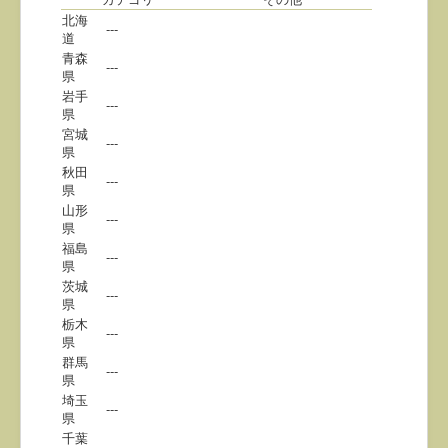
北海
---
道
青森
---
県
岩手
---
県
宮城
---
県
秋田
---
県
山形
---
県
福島
---
県
茨城
---
県
栃木
---
県
群馬
---
県
埼玉
---
県
千葉
---