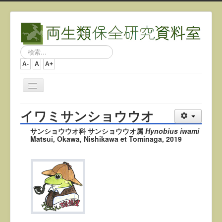
検
索...
A-
A
A+
ナ
ビ
ゲ
イワミサンショウウオ
ー
シ
サンショウウオ科 サンショウウオ属
Hynobius iwami
ョ
Matsui, Okawa, Nishikawa et Tominaga, 2019
ン
を
切
り
替
え