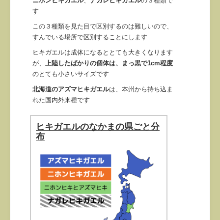
ニホンヒキガエル
、
ナガレヒキガエル
の３種類で
す
この３種類を見た目で区別するのは難しいので、
すんでいる場所で区別することにします
ヒキガエルは成体になるととても大きくなります
が、
上陸したばかりの個体は、まっ黒で1cm程度
のとても小さいサイズです
北海道のアズマヒキガエル
は、本州から持ち込ま
れた国内外来種です
ヒキガエルのなかまの県ごと分
布